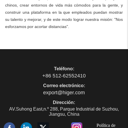
chinos, crear entornos de vida más cómodos para la gente, y
construir una plataforma en la que empleados puedan mostrar
su talento y mejorar, y de este modo lograr nuestra misión: "Nos
esforzamos por acortar distancias".
Teléfono:
+86 512-62552410
Correo electrónico:
export@higer.com
Dirección:
AV.Suhong East,n.º 288, Parque Industrial de Suzhou,
Jiangsu, China
Política de