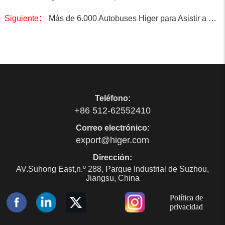
Siguiente：
Más de 6.000 Autobuses Higer para Asistir a un Gran Acontecimiento Futbolístico en Catar.
Teléfono:
+86 512-62552410
Correo electrónico:
export@higer.com
Dirección:
AV.Suhong East,n.º 288, Parque Industrial de Suzhou,
Jiangsu, China
Política de
privacidad