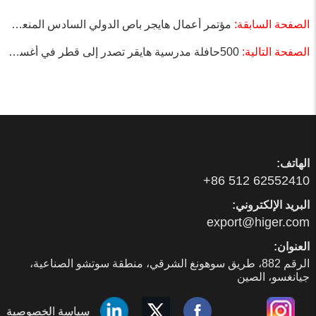
الصفحة السابقة:
مؤتمر أعمال هايجر باص الدولي السادس المنعقد في سوتشو
الصفحة التالية:
500حافلة مدرسية هايقر تصدر إلى قطر في أغسطس
الهاتف:
01425526 215 68+
البريد الإلكتروني:
moc.regih@tropxe
العنوان:
الرقم 288، طريق سوهونغ الشرقي، منطقة سوتشو الصناعية،
جيانغسو، الصين
سياسة الخصوصية