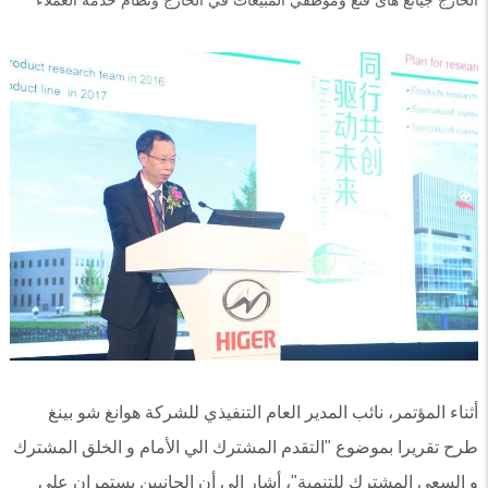
الخارج جيانغ هاى فنغ وموظفي المبيعات في الخارج ونظام خدمة العملاء
أثناء المؤتمر، نائب المدير العام التنفيذي للشركة هوانغ شو بينغ
طرح تقريرا بموضوع "التقدم المشترك الي الأمام و الخلق المشترك
و السعي المشترك للتنمية"، أشار الي أن الجانبين يستمران علي