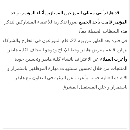
قد هايقر
أثني
ممثلي الموزعين الممتازين
أثناء المؤتمر
، وبعد
المؤتمر
قامت بأخذ الجميع
صورا تذكارية للأعضاء المشاركين لتذكر
اللحظات الجميلة معاًذ
هذه
في فترة بعد الظهر
من يوم 22، قام الموزعون في الخارج والشركاء
بزيارة قاعة معرض ه
ايقر و
خط الإنتاج و
دوجو العجاف لكلية هايقر.
و
أعرب
العملاء
عن الاعتراف بانشاء كلية هايقر وتحسين
جودة
المنتجات من خلال تحسين
مستويات مهارة الموظفين باستمرار و
الاشادة العالية حوله، وأعرب عن الرغبة في التعاون مع هايقر
باستمرار و خلق المستقبل المشرق
.