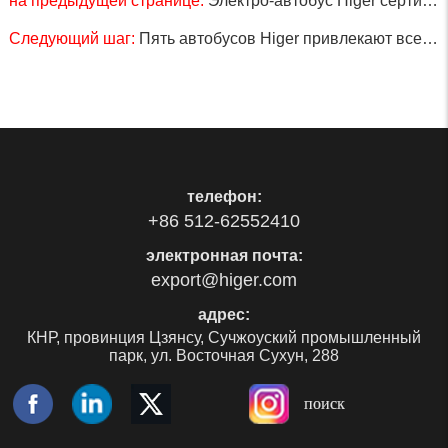
на предыдущей странице:
Электро-автобус Higer сертифицирован как высокотехнологическая продукция
Следующий шаг:
Пять автобусов Higer привлекают всеобщее внимание на выставке CNIB 2013
телефон:
+86 512-62552410
электронная почта:
export@higer.com
адрес:
КНР, провинция Цзянсу, Сучжоуский промышленный
парк, ул. Восточная Сухун, 288
поиск