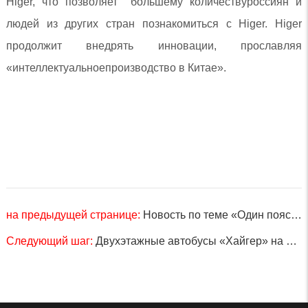
Higer, что позволяет большему количествуроссиян и
людей из других стран познакомиться с Higer. Higer
продолжит внедрять инновации, прославляя
«интеллектуальноепроизводство в Китае».
на предыдущей странице:
Новость по теме «Один пояс, один путь»! 174 автобуса «Higer» официально переданы в Сербию.
Следующий шаг:
Двухэтажные автобусы «Хайгер» на службе у болельщиков Чемпионата мира