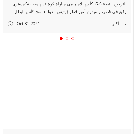
الترجيح بنتيجة 6-5. كأس الأمير هي مباراة كرة قدم مصنفةكمستوى
رفيع في قطر، وسيقوم أمير قطر (رئيس الدولة) بمنح كأس البطل
في كل عام شخصيًا.وهو كحدث رياضي على أعلى مستوى وأكثر بث
أكثر
Oct.31.2021
مشاهدة على مدار العام، اجتذب كأس الأمير مجموعةواسعة من
الجماهير بما في ذلك الشعب وأعضاء العائلة المالكة في قطر،
بالإضافة إلى العديدمن أصحاب المصلحة في مجتمع كرة القدم
الدولي. 196حافلة تولت ...