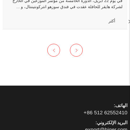
في يوم 22 أبريل، الدورة الخامسة من مؤتمر الموزعين في الخارج
لشركة هايقر للحافلة عقدت في فندق سوزهو انتركونتيننتال، و ...
أكثر
الهاتف:
01425526 215 68+
البريد الإلكتروني:
moc.regih@tropxe